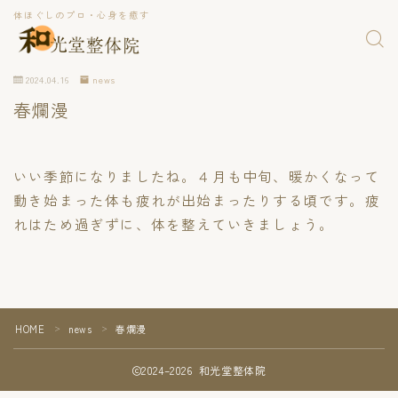
体ほぐしのプロ・心身を癒す
2024.04.16
news
春爛漫
いい季節になりましたね。４月も中旬、暖かくなって
動き始まった体も疲れが出始まったりする頃です。疲
れはため過ぎずに、体を整えていきましょう。
HOME
news
春爛漫
＞
＞
2024–2026 和光堂整体院